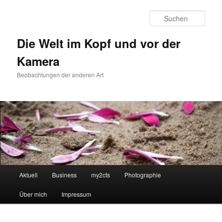
Zum
primären
Such
Inhalt
springen
Die Welt im Kopf und vor der
Kamera
Beobachtungen der anderen Art
Hauptmenü
Aktuell
Business
my2cts
Photographie
Über mich
Impressum