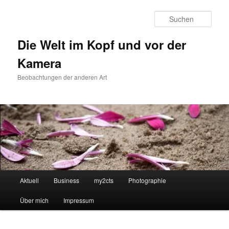
Zum
primären
Such
Inhalt
springen
Die Welt im Kopf und vor der
Kamera
Beobachtungen der anderen Art
Hauptmenü
Aktuell
Business
my2cts
Photographie
Über mich
Impressum