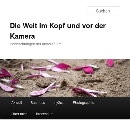
Zum
primären
Such
Inhalt
springen
Die Welt im Kopf und vor der
Kamera
Beobachtungen der anderen Art
Hauptmenü
Aktuell
Business
my2cts
Photographie
Über mich
Impressum