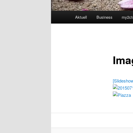
Hauptmenü
Aktuell
Business
my2ct
Ima
[Slidesho