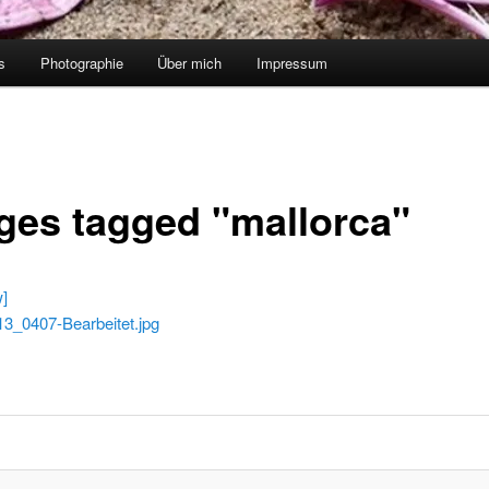
s
Photographie
Über mich
Impressum
ges tagged "mallorca"
w]