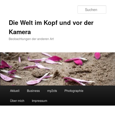
Zum
primären
Such
Inhalt
springen
Die Welt im Kopf und vor der
Kamera
Beobachtungen der anderen Art
Hauptmenü
Aktuell
Business
my2cts
Photographie
Über mich
Impressum