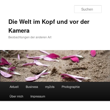
Zum
primären
Such
Inhalt
springen
Die Welt im Kopf und vor der
Kamera
Beobachtungen der anderen Art
Hauptmenü
Aktuell
Business
my2cts
Photographie
Über mich
Impressum