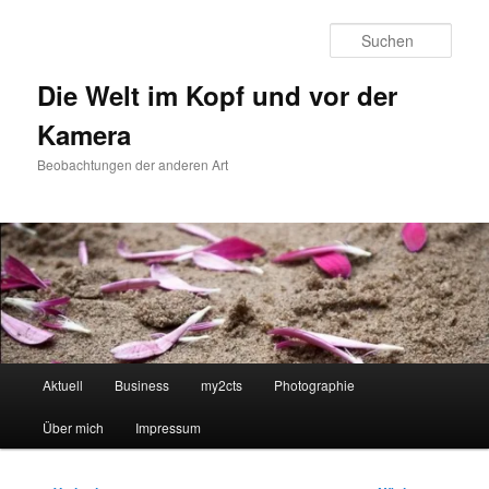
Zum
primären
Such
Inhalt
springen
Die Welt im Kopf und vor der
Kamera
Beobachtungen der anderen Art
Hauptmenü
Aktuell
Business
my2cts
Photographie
Über mich
Impressum