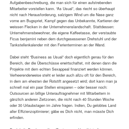
Aufgabenbeschreibung, die man sich für einen aufstrebenden
Mitarbeiter vorstellen kann. “As Usual”, das riecht so überhaupt
nicht nach Herausforderung, salzigem Wind um die Nase ganz
vorne am Bugspriet, Kampf gegen das Unbekannte, Kartieren der
weissen Flecken in der Unternehmenslandschaft. Stattdessen:
Unternehmensbewohner, die eigene Kaffeetasse, der verstaubte
Ficus benjamini neben dem durchgesessenen Drehstuhl und der
Tankstellenkalender mit den Ferienterminen an der Wand.
Dabei steht “Business as Usual” doch eigentlich genau für den
Bereich, der die Überschüsse erwirtschaftet, mit denen dann die
Projekte mit dem echten Sexappeal finanziert werden können.
Verheerenderweise steht er leider auch allzu oft für den Bereich,
in dem am ehesten der Rotstift angesetzt wird; dort kann man ja
schnell mal ein paar Stellen einsparen – oder besser noch:
Outsourcen an billige Unterauftragnehmer mit Mitarbeitern in
gänzlich anderen Zeitzonen, die nicht nach 40 Stunden Woche
oder 30 Urlaubstagen im Jahre fragen. Indien, Du gelobtes Land
aller Effizienzoptimierer; gäbe es Dich nicht, man müsste Dich
erfinden.